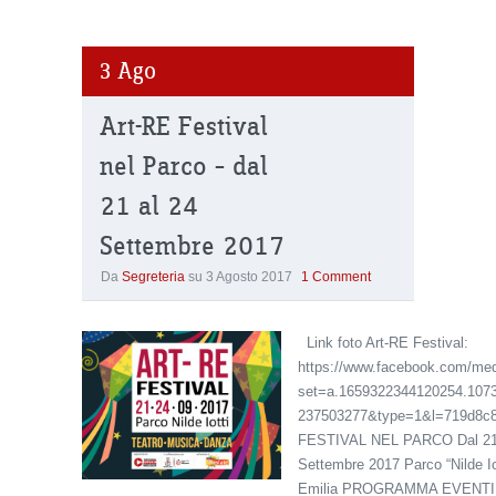
3
Ago
Art-RE Festival
nel Parco – dal
21 al 24
Settembre 2017
Da
Segreteria
su
3 Agosto 2017
1 Comment
Link foto Art-RE Festival:
https://www.facebook.com/med
set=a.1659322344120254.107
237503277&type=1&l=719d8c
FESTIVAL NEL PARCO Dal 21 
Settembre 2017 Parco “Nilde Io
Emilia PROGRAMMA EVENTI: