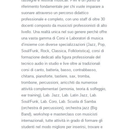
rassegne e festival musicali. PMI è un punto di
riferimento fondamentale per chi vuole imparare a
suonare attraverso un percorso didattico
professionale e completo, con uno staff di oltre 30
docenti composto da musicisti professionisti di alto
livello. Una realtà unica nel suo genere perchè offre
una vasta gamma di Corsi e Laboratori di musica
d’insieme con diverse specializzazioni (Jazz, Pop,
Soul/Funk, Rock, Classica, Folkloristica), corsi di
formazione dedicati alla figura professionale del
tecnico audio in studio e live oltre ai tradizionali
corsi di canto, batteria, basso, contrabbasso,
chitarra, pianoforte, tastiere, sax, tromba,
trombone, percussioni, arricchiti da numerose
attività complementari (armonia, teoria & solfeggio,
ear training), Lab. Jazz, Lab. Latin Jazz, Lab.
Soul/Funk, Lab. Coro, Lab. Scuola di Samba
(orchestra di percussioni), orchestra jazz (Big
Band), workshop e masterclass con musicisti
internazionali, tutte attività in grado di formare gli
studenti nel modo migliore per inserirsi, trovare e