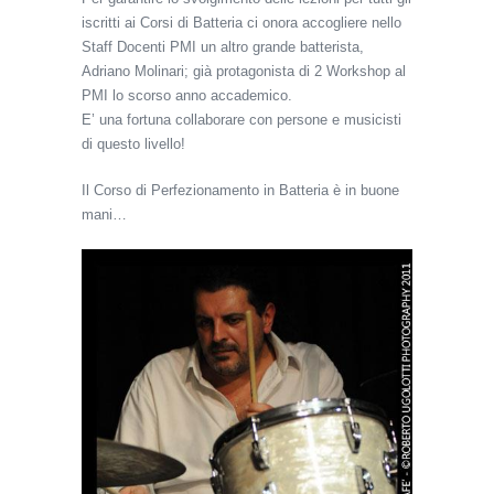
iscritti ai Corsi di Batteria ci onora accogliere nello
Staff Docenti PMI un altro grande batterista,
Adriano Molinari; già protagonista di 2 Workshop al
PMI lo scorso anno accademico.
E’ una fortuna collaborare con persone e musicisti
di questo livello!
Il Corso di Perfezionamento in Batteria è in buone
mani…