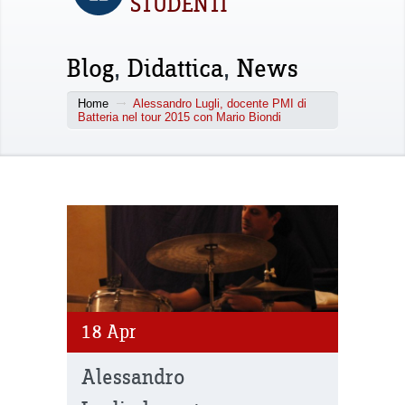
STUDENTI
Blog
,
Didattica
,
News
Home
Alessandro Lugli, docente PMI di
Batteria nel tour 2015 con Mario Biondi
18
Apr
Alessandro