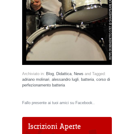
Archiviato in:
Blog
,
Didattica
,
News
and Tagged:
adriano molinari
,
alessandro lugli
,
batteria
,
corso di
perfezionamento batteria
Fallo presente ai tuoi amici su Facebook..
Iscrizioni Aperte