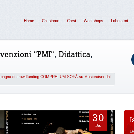
Home
Chi siamo
Corsi
Workshops
Laboratori
venzioni "PMI"
,
Didattica
,
gna di crowdfunding COMPREI UM SOFÀ su Musicraiser dal
30
I
Dic
Le