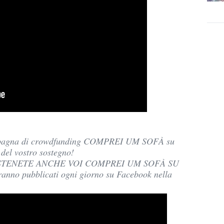
campagna di crowdfunding COMPREI UM SOFÀ su
del vostro sostegno!
 “SOSTENETE ANCHE VOI COMPREI UM SOFÀ SU
anno pubblicati ogni giorno su Facebook nella