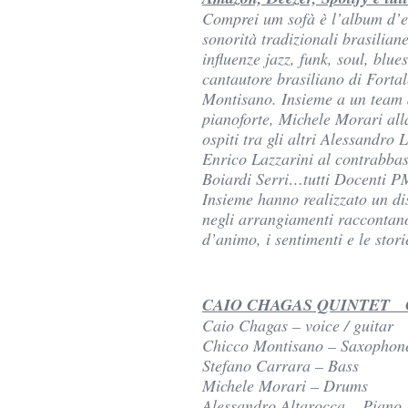
Comprei um sofà è l’album d’e
sonorità tradizionali brasilia
influenze jazz, funk, soul, blues
cantautore brasiliano di Forta
Montisano. Insieme a un team 
pianoforte, Michele Morari all
ospiti tra gli altri Alessandro 
Enrico Lazzarini al contrabbas
Boiardi Serri…tutti Docenti P
Insieme hanno realizzato un dis
negli arrangiamenti raccontano 
d’animo, i sentimenti e le stori
CAIO CHAGAS QUINTET 
Caio Chagas – voice / guitar
Chicco Montisano – Saxophon
Stefano Carrara – Bass
Michele Morari – Drums
Alessandro Altarocca – Piano