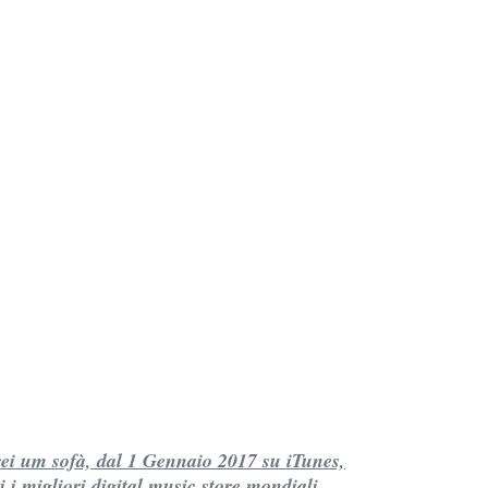
i um sofà, dal 1 Gennaio 2017 su iTunes,
i i migliori digital music store mondiali