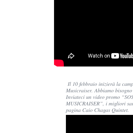
Il 10 febbraio inizierà la 
Musicraiser. Abbiamo bisogno 
Inviateci un video promo
MUSICRAISER”, i migliori sar
pagina Caio Chagas Quintet.