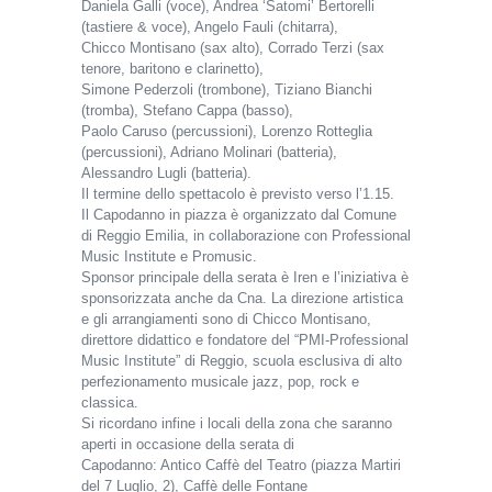
Daniela Galli (voce), Andrea ‘Satomi’ Bertorelli
(tastiere & voce), Angelo Fauli (chitarra),
Chicco Montisano (sax alto), Corrado Terzi (sax
tenore, baritono e clarinetto),
Simone Pederzoli (trombone), Tiziano Bianchi
(tromba), Stefano Cappa (basso),
Paolo Caruso (percussioni), Lorenzo Rotteglia
(percussioni), Adriano Molinari (batteria),
Alessandro Lugli (batteria).
Il termine dello spettacolo è previsto verso l’1.15.
Il Capodanno in piazza è organizzato dal Comune
di Reggio Emilia, in collaborazione con Professional
Music Institute e Promusic.
Sponsor principale della serata è Iren e l’iniziativa è
sponsorizzata anche da Cna. La direzione artistica
e gli arrangiamenti sono di Chicco Montisano,
direttore didattico e fondatore del “PMI-Professional
Music Institute” di Reggio, scuola esclusiva di alto
perfezionamento musicale jazz, pop, rock e
classica.
Si ricordano infine i locali della zona che saranno
aperti in occasione della serata di
Capodanno: Antico Caffè del Teatro (piazza Martiri
del 7 Luglio, 2), Caffè delle Fontane