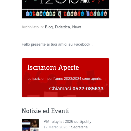
Archiviato in:
Blog
,
Didattica
,
News
Fallo presente ai tuoi amici su Facebook..
Iscrizioni Aperte
Le iscrizioni per l'anno 2023/2024 sono aperte.
Chiamaci
0522-085633
Notizie ed Eventi
PMI playlist 2026 su Spotify
17 Marzo 2026 ::
Segreteria