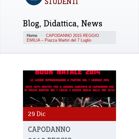
STUDENTI
Blog
,
Didattica
,
News
Home
CAPODANNO 2015 REGGIO
EMILIA – Piazza Martiri del 7 Luglio
29
Dic
CAPODANNO