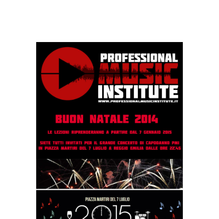
http://
gazzettadireggio.gelocal.it/
reggio/cronaca/2014/12/27/news/
la-nostra-guida-al-
capodanno-a-
reggio-e-dintorni-1.10564712