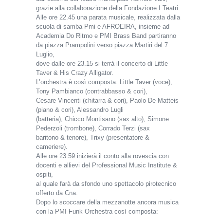
grazie alla collaborazione della Fondazione I Teatri.
Alle ore 22.45 una parata musicale, realizzata dalla
scuola di samba Pmi e AFROEIRA, insieme ad
Academia Do Ritmo e PMI Brass Band partiranno
da piazza Prampolini verso piazza Martiri del 7
Luglio,
dove dalle ore 23.15 si terrà il concerto di Little
Taver & His Crazy Alligator.
L’orchestra è così composta: Little Taver (voce),
Tony Pambianco (contrabbasso & cori),
Cesare Vincenti (chitarra & cori), Paolo De Matteis
(piano & cori), Alessandro Lugli
(batteria), Chicco Montisano (sax alto), Simone
Pederzoli (trombone), Corrado Terzi (sax
baritono & tenore), Trixy (presentatore &
cameriere).
Alle ore 23.59 inizierà il conto alla rovescia con
docenti e allievi del Professional Music Institute &
ospiti,
al quale farà da sfondo uno spettacolo pirotecnico
offerto da Cna.
Dopo lo scoccare della mezzanotte ancora musica
con la PMI Funk Orchestra così composta: