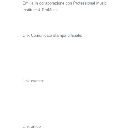
Emilia In collaborazione con Professional Music
Institute & ProMusic.
Link Comunicato stampa ufficiale:
http://www.municipio.re.it/
retecivica/urp/manifest.nsf/
PESIdDoc/
33BD4C2CD85D9278C1257DB600396BB
1/$file/
Comunicato%20stampa.pdf
Link evento:
http://www.municipio.re.it/
retecivica/urp/manifest.nsf/
ManifestazioniWebDataHP/
33BD4C2CD85D9278C1257DB600396BB
1
Link articoli: