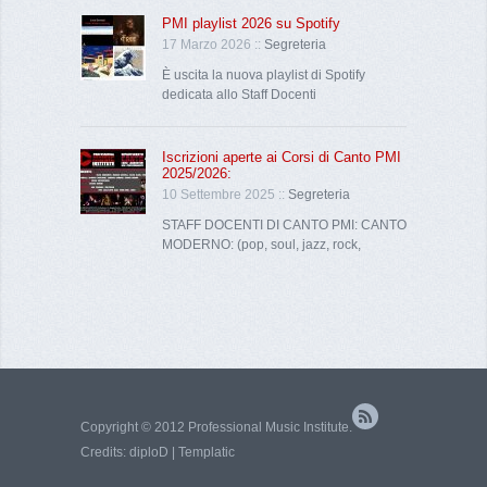
PMI playlist 2026 su Spotify
17 Marzo 2026 ::
Segreteria
È uscita la nuova playlist di Spotify
dedicata allo Staff Docenti
Iscrizioni aperte ai Corsi di Canto PMI
2025/2026:
10 Settembre 2025 ::
Segreteria
STAFF DOCENTI DI CANTO PMI: CANTO
MODERNO: (pop, soul, jazz, rock,
Copyright © 2012 Professional Music Institute.
Credits:
diploD
|
Templatic