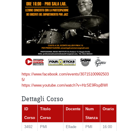
https://www.facebook.com/events/30715100992503
5/
https://www.youtube.com/watch?v=HzSE9RspBWI
Dettagli Corso
ID
Titolo
Docente
Num
Orario
Corso
Corso
Stanza
3492
PMI
Ellade
PMI
16:00