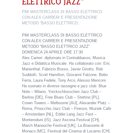
ELETTRICO JAZZ”
PMI MASTERCLASS DI BASSO ELETTRICO
CON ALEX CARRERI E PRESENTAZIONE
METODO “BASSO ELETTRICO...
PMI MASTERCLASS DI BASSO ELETTRICO
CON ALEX CARRERI E PRESENTAZIONE
METODO “BASSO ELETTRICO JAZZ”
DOMENICA 24 APRILE ORE 17:30
Alex Carreri: diplomato in Contrabbasso, Musica
Jazz e Didattica Musicale. Ha collaborato con: Eric
Marienthal, Fabrizio Bosso, Javier Girotto, Rob
Sudduth, Scott Hamilton, Giovanni Falzone, Bebo
Ferra, Laura Fedele, Tony Arco, Alessio Menconi.
Ha suonato in diverse rassegne e jazz club: Blue
Note – Milano, Yorckschlosschen Jazz Club –
Berlino [DE], Free Blues Club – Stettino [PL],
Crown Towers – Melbourne [AU], Alexander Platz –
Roma, Pinocchio Jazz Club – Firenze, Muziek Cafè
– Amsterdam [NL], Eddie Lang Jazz Fest –
Monteroduni (IS), Jazz Ascona Festival [CH],
March Manouche Festival [UK], La Brasserie di
Monaco [MC], Festival del Cinema di Locarno [CH].