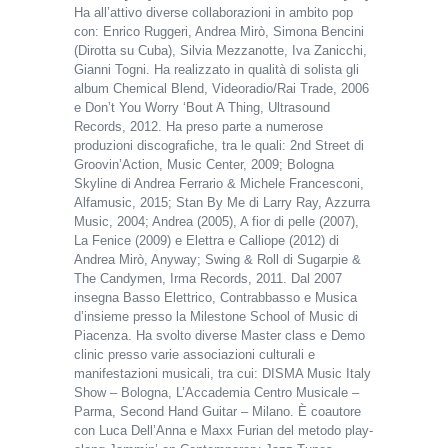
Ha all’attivo diverse collaborazioni in ambito pop
con: Enrico Ruggeri, Andrea Mirò, Simona Bencini
(Dirotta su Cuba), Silvia Mezzanotte, Iva Zanicchi,
Gianni Togni. Ha realizzato in qualità di solista gli
album Chemical Blend, Videoradio/Rai Trade, 2006
e Don’t You Worry ‘Bout A Thing, Ultrasound
Records, 2012. Ha preso parte a numerose
produzioni discografiche, tra le quali: 2nd Street di
Groovin’Action, Music Center, 2009; Bologna
Skyline di Andrea Ferrario & Michele Francesconi,
Alfamusic, 2015; Stan By Me di Larry Ray, Azzurra
Music, 2004; Andrea (2005), A fior di pelle (2007),
La Fenice (2009) e Elettra e Calliope (2012) di
Andrea Mirò, Anyway; Swing & Roll di Sugarpie &
The Candymen, Irma Records, 2011. Dal 2007
insegna Basso Elettrico, Contrabbasso e Musica
d’insieme presso la Milestone School of Music di
Piacenza. Ha svolto diverse Master class e Demo
clinic presso varie associazioni culturali e
manifestazioni musicali, tra cui: DISMA Music Italy
Show – Bologna, L’Accademia Centro Musicale –
Parma, Second Hand Guitar – Milano. È coautore
con Luca Dell’Anna e Maxx Furian del metodo play-