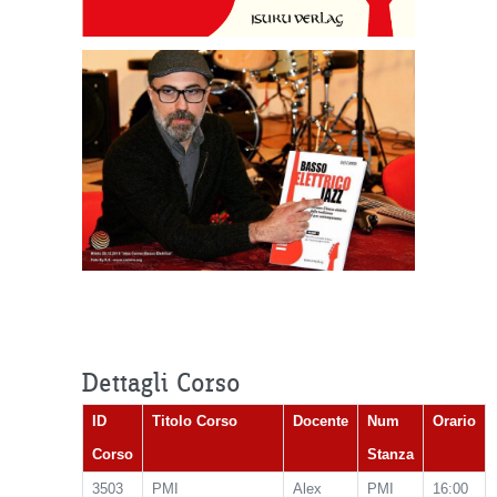
Dettagli Corso
ID
Titolo Corso
Docente
Num
Orario
Corso
Stanza
3503
PMI
Alex
PMI
16:00