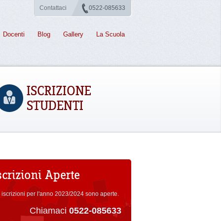
Contattaci
0522-085633
Docenti
Blog
Gallery
La Scuola
ISCRIZIONE
STUDENTI
scrizioni Aperte
 iscrizioni per l'anno 2023/2024 sono aperte.
Chiamaci
0522-085633