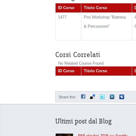
ID Corso
Titolo Corso
1477
Pmi Workshop “Batteria
& Percussioni”
Corsi Correlati
No Related Course Found
ID Corso
Titolo Corso
Share this:
Ultimi post dal Blog
PMI playlist 2026 su Spotify