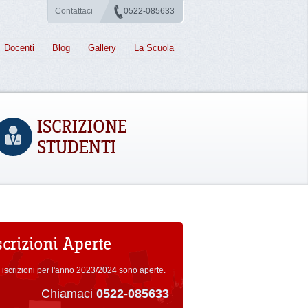
Contattaci
0522-085633
Docenti
Blog
Gallery
La Scuola
ISCRIZIONE
STUDENTI
scrizioni Aperte
 iscrizioni per l'anno 2023/2024 sono aperte.
Chiamaci
0522-085633