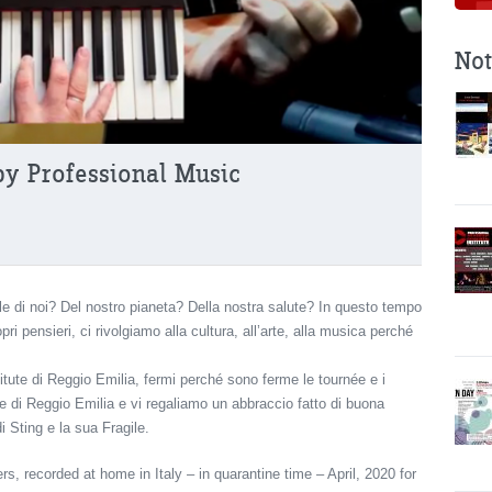
Not
by Professional Music
ile di noi? Del nostro pianeta? Della nostra salute? In questo tempo
i pensieri, ci rivolgiamo alla cultura, all’arte, alla musica perché
tute di Reggio Emilia, fermi perché sono ferme le tournée e i
 di Reggio Emilia e vi regaliamo un abbraccio fatto di buona
i Sting e la sua Fragile.
s, recorded at home in Italy – in quarantine time – April, 2020 for