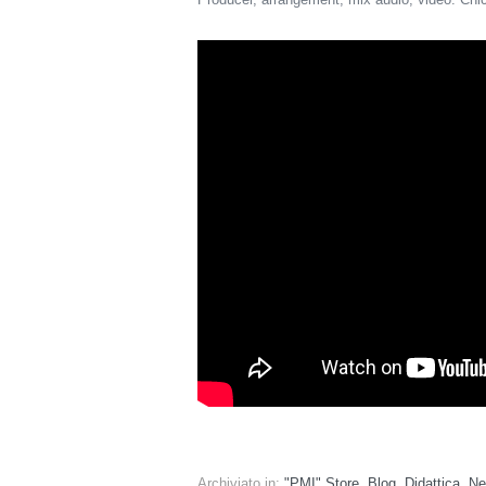
Archiviato in:
"PMI" Store
,
Blog
,
Didattica
,
Ne