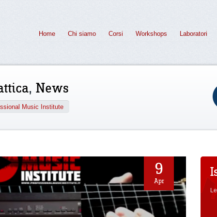
Home
Chi siamo
Corsi
Workshops
Laboratori
attica
,
News
sional Music Institute
9
I
Apr
Le