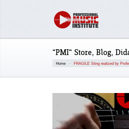
"PMI" Store
,
Blog
,
Did
Home
FRAGILE Sting realized by Profes