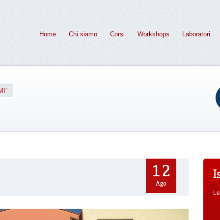
Home
Chi siamo
Corsi
Workshops
Laboratori
MI”
12
I
Ago
Le