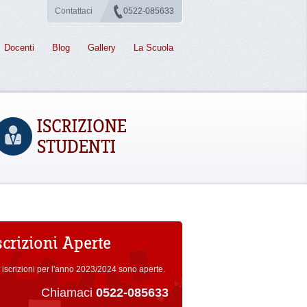
Contattaci
0522-085633
Docenti
Blog
Gallery
La Scuola
ISCRIZIONE
STUDENTI
scrizioni Aperte
 iscrizioni per l'anno 2023/2024 sono aperte.
Chiamaci
0522-085633