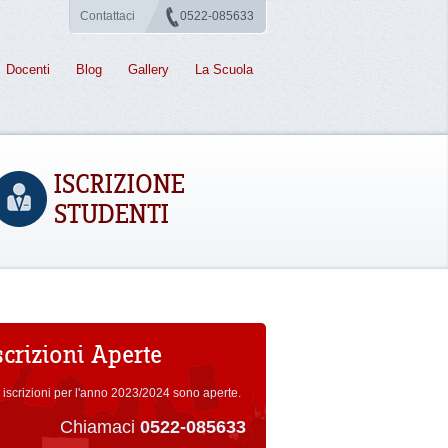
Contattaci
0522-085633
Docenti
Blog
Gallery
La Scuola
ISCRIZIONE
STUDENTI
scrizioni Aperte
 iscrizioni per l'anno 2023/2024 sono aperte.
Chiamaci
0522-085633