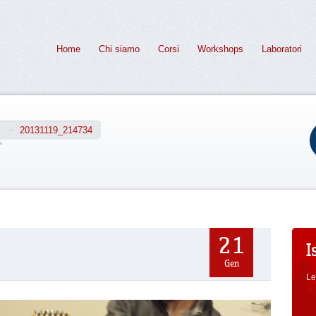
Home
Chi siamo
Corsi
Workshops
Laboratori
20131119_214734
"
21
I
Gen
Le