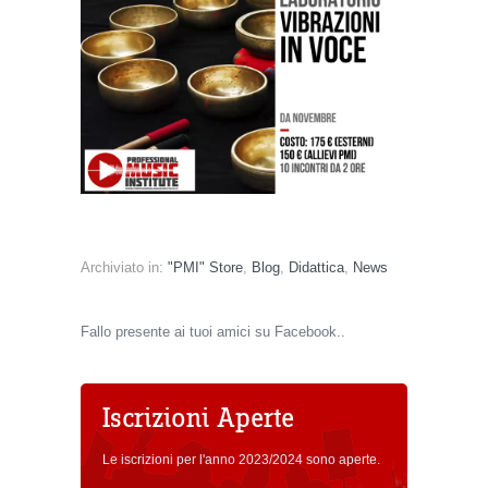
Archiviato in:
"PMI" Store
,
Blog
,
Didattica
,
News
Fallo presente ai tuoi amici su Facebook..
Iscrizioni Aperte
Le iscrizioni per l'anno 2023/2024 sono aperte.