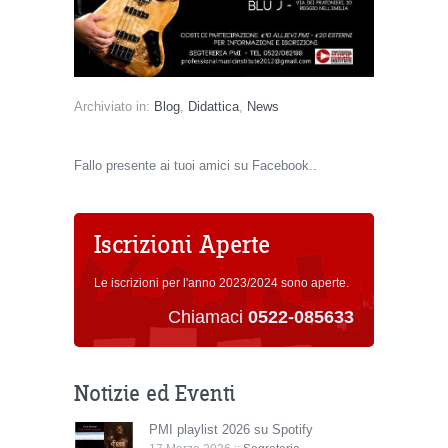
Archiviato in:
Blog
,
Didattica
,
News
Fallo presente ai tuoi amici su Facebook..
Iscrizioni Aperte
Le iscrizioni per l'anno 2023/2024 sono aperte.
Chiamaci
0522-085633
Notizie ed Eventi
PMI playlist 2026 su Spotify