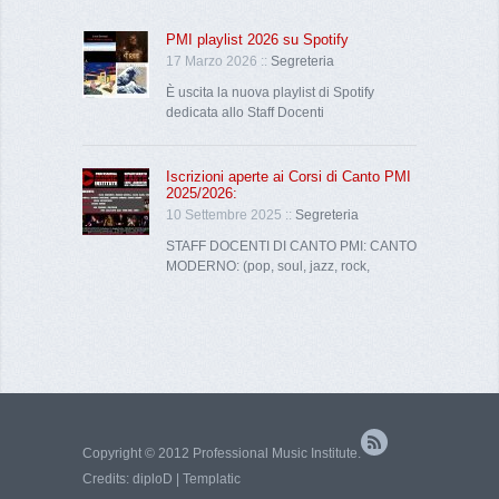
PMI playlist 2026 su Spotify
17 Marzo 2026 ::
Segreteria
È uscita la nuova playlist di Spotify
dedicata allo Staff Docenti
Iscrizioni aperte ai Corsi di Canto PMI
2025/2026:
10 Settembre 2025 ::
Segreteria
STAFF DOCENTI DI CANTO PMI: CANTO
MODERNO: (pop, soul, jazz, rock,
Copyright © 2012 Professional Music Institute.
Credits:
diploD
|
Templatic