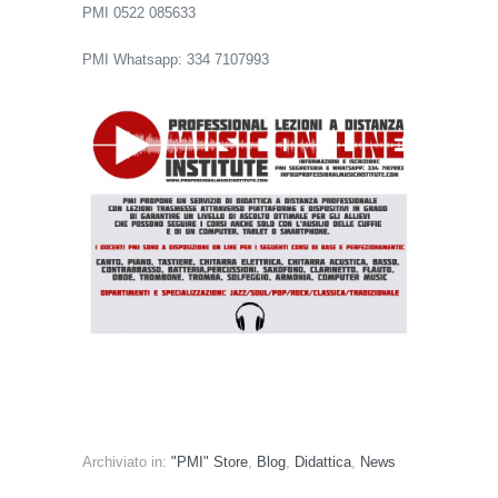
PMI 0522 085633
PMI Whatsapp: 334 7107993
https://www.facebook.com/ProfessionalMusicInstitu
te
Archiviato in:
"PMI" Store
,
Blog
,
Didattica
,
News