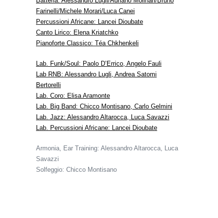
Batteria:
Alessandro Lugli
/
Adriano Molinari
/
Bruno
Farinelli
/
Michele Morari
/
Luca Canei
Percussioni Africane:
Lancei Dioubate
Canto Lirico: Elena Kriatchko
Pianoforte Classico:
Téa Chkhenkeli
Lab. Funk/Soul:
Paolo D’Errico
,
Angelo Fauli
Lab RNB:
Alessandro Lugli
,
Andrea Satomi
Bertorelli
Lab. Coro:
Elisa Aramonte
Lab. Big Band:
Chicco Montisano
,
Carlo Gelmini
Lab. Jazz:
Alessandro Altarocca
,
Luca Savazzi
Lab. Percussioni Africane:
Lancei Dioubate
Armonia, Ear Training: Alessandro Altarocca, Luca
Savazzi
Solfeggio: Chicco Montisano