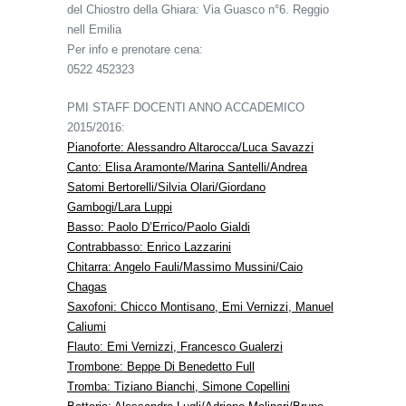
del Chiostro della Ghiara: Via Guasco n°6. Reggio
nell Emilia
Per info e prenotare cena:
0522 452323
PMI STAFF DOCENTI ANNO ACCADEMICO
2015/2016:
Pianoforte:
Alessandro Altarocca
/
Luca Savazzi
Canto:
Elisa Aramonte
/
Marina Santelli
/
Andrea
Satomi Bertorelli
/
Silvia Olari
/
Giordano
Gambogi
/
Lara Luppi
Basso:
Paolo D’Errico
/
Paolo Gialdi
Contrabbasso: Enrico Lazzarini
Chitarra:
Angelo Fauli
/
Massimo Mussini
/
Caio
Chagas
Saxofoni:
Chicco Montisano
,
Emi Vernizzi
,
Manuel
Caliumi
Flauto:
Emi Vernizzi
,
Francesco Gualerzi
Trombone:
Beppe Di Benedetto Full
Tromba:
Tiziano Bianchi
,
Simone Copellini