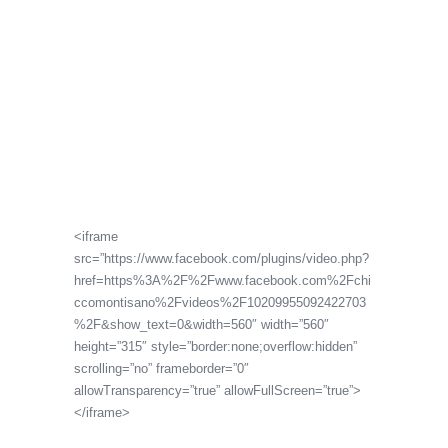
<iframe
src=”https://www.facebook.com/plugins/video.php?
href=https%3A%2F%2Fwww.facebook.com%2Fchi
ccomontisano%2Fvideos%2F10209955092422703
%2F&show_text=0&width=560″ width=”560″
height=”315″ style=”border:none;overflow:hidden”
scrolling=”no” frameborder=”0″
allowTransparency=”true” allowFullScreen=”true”>
</iframe>