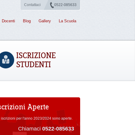
Contattaci
0522-085633
Docenti
Blog
Gallery
La Scuola
ISCRIZIONE
STUDENTI
scrizioni Aperte
 iscrizioni per l'anno 2023/2024 sono aperte.
Chiamaci
0522-085633