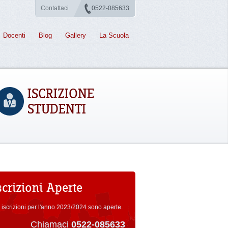
Contattaci
0522-085633
Docenti
Blog
Gallery
La Scuola
ISCRIZIONE
STUDENTI
scrizioni Aperte
 iscrizioni per l'anno 2023/2024 sono aperte.
Chiamaci
0522-085633