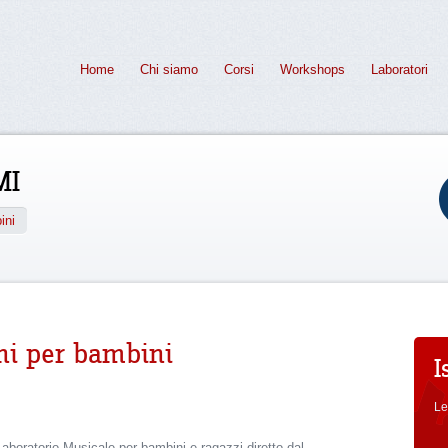
Home
Chi siamo
Corsi
Workshops
Laboratori
MI
ini
ni per bambini
I
Le
 Laboratorio Musicale per bambini e ragazzi diretto dal