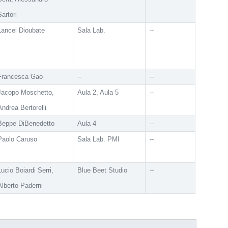
Sartori
Lancei Dioubate
Sala Lab.
--
Francesca Gao
--
--
Jacopo Moschetto,
Aula 2, Aula 5
--
Andrea Bertorelli
Beppe DiBenedetto
Aula 4
--
Paolo Caruso
Sala Lab. PMI
--
Lucio Boiardi Serri,
Blue Beet Studio
--
Alberto Paderni