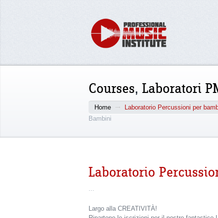
Courses
,
Laboratori P
Home
Laboratorio Percussioni per bamb
Bambini
Laboratorio Percussio
...
Largo alla CREATIVITÀ!
Ripartono le iscrizioni per il nostro fantastico