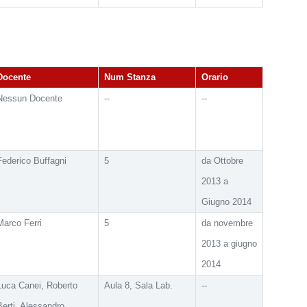
Docente
Num Stanza
Orario
Nessun Docente
--
--
Federico Buffagni
5
da Ottobre
2013 a
Giugno 2014
Marco Ferri
5
da novembre
2013 a giugno
2014
Luca Canei, Roberto
Aula 8, Sala Lab.
--
Berti, Alessandro