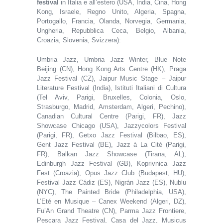
festival
in Italia e all’estero (USA, India, Cina, Hong
Kong, Israele, Regno Unito, Algeria, Spagna,
Portogallo, Francia, Olanda, Norvegia, Germania,
Ungheria, Repubblica Ceca, Belgio, Albania,
Croazia, Slovenia, Svizzera):
Umbria Jazz, Umbria Jazz Winter, Blue Note
Beijing (CN), Hong Kong Arts Centre (HK), Praga
Jazz Festival (CZ), Jaipur Music Stage – Jaipur
Literature Festival (India), Istituti Italiani di Cultura
(Tel Aviv, Parigi, Bruxelles, Colonia, Oslo,
Strasburgo, Madrid, Amsterdam, Algeri, Pechino),
Canadian Cultural Centre (Parigi, FR), Jazz
Showcase Chicago (USA), Jazzycolors Festival
(Parigi, FR), Getxo Jazz Festival (Bilbao, ES),
Gent Jazz Festival (BE), Jazz à La Citè (Parigi,
FR), Balkan Jazz Showcase (Tirana, AL),
Edinburgh Jazz Festival (GB), Koprivnica Jazz
Fest (Croazia), Opus Jazz Club (Budapest, HU),
Festival Jazz Cádiz (ES), Nigrán Jazz (ES), Nublu
(NYC), The Painted Bride (Philadelphia, USA),
L’Eté en Musique – Canex Weekend (Algeri, DZ),
Fu’An Grand Theatre (CN), Parma Jazz Frontiere,
Pescara Jazz Festival, Casa del Jazz, Musicus