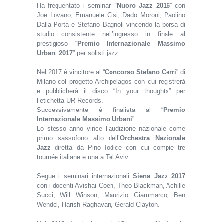
Ha frequentato i seminari “
Nuoro Jazz 2016
” con
Joe Lovano, Emanuele Cisi, Dado Moroni, Paolino
Dalla Porta e Stefano Bagnoli vincendo la borsa di
studio consistente nell’ingresso in finale al
prestigioso “
Premio Internazionale Massimo
Urbani 2017
” per solisti jazz.
Nel 2017 è vincitore al “
Concorso Stefano Cerri
” di
Milano col progetto Archipelagos con cui registrerà
e pubblicherà il disco “In your thoughts” per
l’etichetta UR-Records.
Successivamente è finalista al “
Premio
Internazionale Massimo Urbani
”.
Lo stesso anno vince l’audizione nazionale come
primo sassofono alto dell’
Orchestra Nazionale
Jazz
diretta da Pino Iodice con cui compie tre
tournée italiane e una a Tel Aviv.
Segue i seminari internazionali
Siena Jazz 2017
con i docenti Avishai Coen, Theo Blackman, Achille
Succi, Will Winson, Maurizio Giammarco, Ben
Wendel, Harish Raghavan, Gerald Clayton.