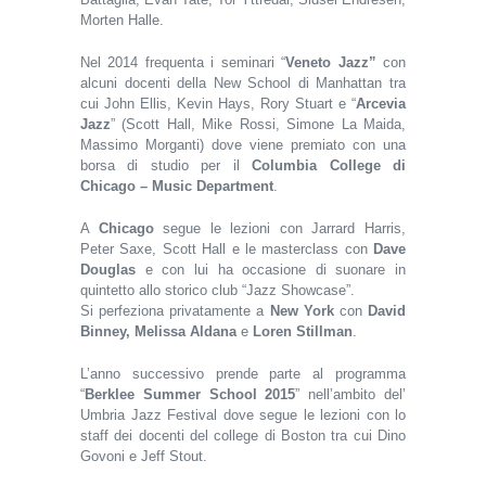
Morten Halle.
Nel 2014 frequenta i seminari “
Veneto Jazz”
con
alcuni docenti della New School di Manhattan tra
cui John Ellis, Kevin Hays, Rory Stuart e “
Arcevia
Jazz
” (Scott Hall, Mike Rossi, Simone La Maida,
Massimo Morganti) dove viene premiato con una
borsa di studio per il
Columbia College di
Chicago – Music Department
.
A
Chicago
segue le lezioni con Jarrard Harris,
Peter Saxe, Scott Hall e le masterclass con
Dave
Douglas
e con lui ha occasione di suonare in
quintetto allo storico club “Jazz Showcase”.
Si perfeziona privatamente a
New York
con
David
Binney, Melissa Aldana
e
Loren Stillman
.
L’anno successivo prende parte al programma
“
Berklee Summer School 2015
” nell’ambito del’
Umbria Jazz Festival dove segue le lezioni con lo
staff dei docenti del college di Boston tra cui Dino
Govoni e Jeff Stout.