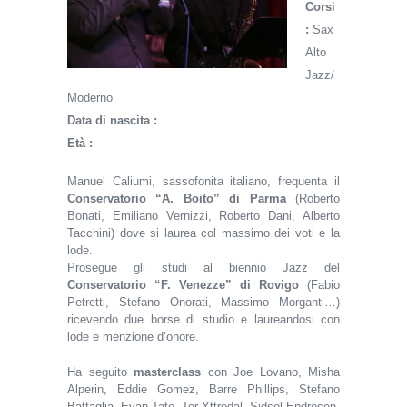
Corsi
:
Sax
Alto
Jazz/
Moderno
Data di nascita :
Età :
Manuel Caliumi, sassofonita italiano, frequenta il
Conservatorio “A. Boito” di Parma
(Roberto
Bonati, Emiliano Vernizzi, Roberto Dani, Alberto
Tacchini) dove si laurea col massimo dei voti e la
lode.
Prosegue gli studi al biennio Jazz del
Conservatorio “F. Venezze” di Rovigo
(Fabio
Petretti, Stefano Onorati, Massimo Morganti…)
ricevendo due borse di studio e laureandosi con
lode e menzione d’onore.
Ha seguito
masterclass
con Joe Lovano, Misha
Alperin, Eddie Gomez, Barre Phillips, Stefano
Battaglia, Evan Tate, Tor Yttredal, Sidsel Endresen,