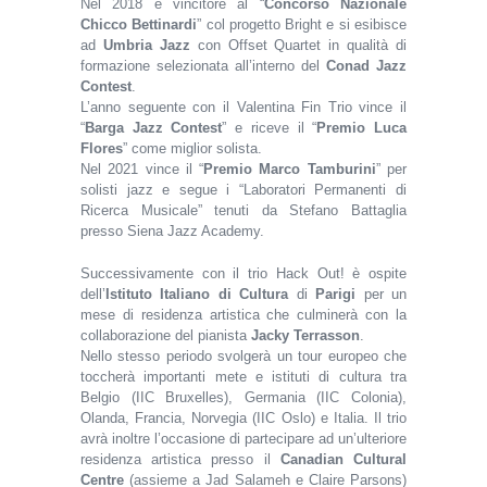
Nel 2018 è vincitore al “
Concorso Nazionale
Chicco Bettinardi
” col progetto Bright e si esibisce
ad
Umbria Jazz
con Offset Quartet in qualità di
formazione selezionata all’interno del
Conad Jazz
Contest
.
L’anno seguente con il Valentina Fin Trio vince il
“
Barga Jazz Contest
” e riceve il “
Premio Luca
Flores
” come miglior solista.
Nel 2021 vince il “
Premio Marco Tamburini
” per
solisti jazz e segue i “Laboratori Permanenti di
Ricerca Musicale” tenuti da Stefano Battaglia
presso Siena Jazz Academy.
Successivamente con il trio Hack Out! è ospite
dell’
Istituto Italiano di Cultura
di
Parigi
per un
mese di residenza artistica che culminerà con la
collaborazione del pianista
Jacky Terrasson
.
Nello stesso periodo svolgerà un tour europeo che
toccherà importanti mete e istituti di cultura tra
Belgio (IIC Bruxelles), Germania (IIC Colonia),
Olanda, Francia, Norvegia (IIC Oslo) e Italia. Il trio
avrà inoltre l’occasione di partecipare ad un’ulteriore
residenza artistica presso il
Canadian Cultural
Centre
(assieme a Jad Salameh e Claire Parsons)