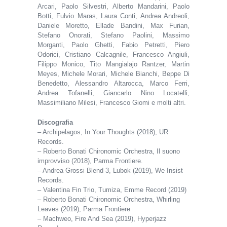
Arcari, Paolo Silvestri, Alberto Mandarini, Paolo
Botti, Fulvio Maras, Laura Conti, Andrea Andreoli,
Daniele Moretto, Ellade Bandini, Max Furian,
Stefano Onorati, Stefano Paolini, Massimo
Morganti, Paolo Ghetti, Fabio Petretti, Piero
Odorici, Cristiano Calcagnile, Francesco Angiuli,
Filippo Monico, Tito Mangialajo Rantzer, Martin
Meyes, Michele Morari, Michele Bianchi, Beppe Di
Benedetto, Alessandro Altarocca, Marco Ferri,
Andrea Tofanelli, Giancarlo Nino Locatelli,
Massimiliano Milesi, Francesco Giomi e molti altri.
Discografia
– Archipelagos, In Your Thoughts (2018), UR
Records.
– Roberto Bonati Chironomic Orchestra, Il suono
improvviso (2018), Parma Frontiere.
– Andrea Grossi Blend 3, Lubok (2019), We Insist
Records.
– Valentina Fin Trio, Tumiza, Emme Record (2019)
– Roberto Bonati Chironomic Orchestra, Whirling
Leaves (2019), Parma Frontiere
– Machweo, Fire And Sea (2019), Hyperjazz