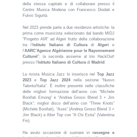
della stessa capitale e di collaborare presso il
Centro Musica Modena con Francesco Diodati e
Fulvio Sigurtà.
Nel 2023 prende parte a due residenze artistiche: la
prima come musicista selezionato dal bando MIDJ
“Progetto AIR” ad Algeri frutto della collaborazione
tra l’
Istituto Italiano di Cultura
di
Algeri
e
l’
AARC
“
Agence Algérienne pour le Rayonnement
Culturel
”; la seconda assieme al trio HackOut!
presso l’
Istituto Italiano di Cultura
di
Madrid
.
La rivista Musica Jazz lo inserisce nel
Top Jazz
2023
e
Top Jazz 2024
nella sezione “Nuovo
Talento/Italia”. È inoltre presente nelle classifiche
delle migliori formazione dell’anno con “Michele
Bonifati Emong” e “Andrea Grossi Blend 3 + Jim
Black”; miglior disco dell’anno con “Three Knots”
(Michele Bonifati), “Axes” (Andrea Grossi Blend 3 +
Jim Black) e Alter Top con “A Chi Esita” (Valentina
Fin).
Ha avuto occasione di suonare in
rassegne e