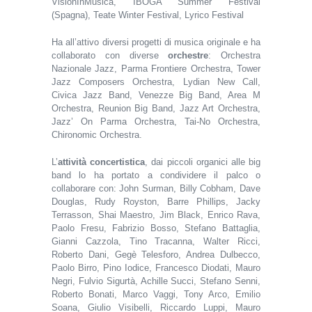
VisionInMusica, IBOGA Summer Festival
(Spagna), Teate Winter Festival, Lyrico Festival
Ha all’attivo diversi progetti di musica originale e ha
collaborato con diverse
orchestre
: Orchestra
Nazionale Jazz, Parma Frontiere Orchestra, Tower
Jazz Composers Orchestra, Lydian New Call,
Civica Jazz Band, Venezze Big Band, Area M
Orchestra, Reunion Big Band, Jazz Art Orchestra,
Jazz’ On Parma Orchestra, Tai-No Orchestra,
Chironomic Orchestra.
L’
attività concertistica
, dai piccoli organici alle big
band lo ha portato a condividere il palco o
collaborare con: John Surman, Billy Cobham, Dave
Douglas, Rudy Royston, Barre Phillips, Jacky
Terrasson, Shai Maestro, Jim Black, Enrico Rava,
Paolo Fresu, Fabrizio Bosso, Stefano Battaglia,
Gianni Cazzola, Tino Tracanna, Walter Ricci,
Roberto Dani, Gegè Telesforo, Andrea Dulbecco,
Paolo Birro, Pino Iodice, Francesco Diodati, Mauro
Negri, Fulvio Sigurtà, Achille Succi, Stefano Senni,
Roberto Bonati, Marco Vaggi, Tony Arco, Emilio
Soana, Giulio Visibelli, Riccardo Luppi, Mauro