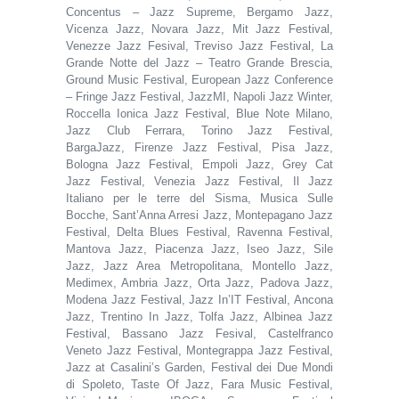
Concentus – Jazz Supreme, Bergamo Jazz,
Vicenza Jazz, Novara Jazz, Mit Jazz Festival,
Venezze Jazz Fesival, Treviso Jazz Festival, La
Grande Notte del Jazz – Teatro Grande Brescia,
Ground Music Festival, European Jazz Conference
– Fringe Jazz Festival, JazzMI, Napoli Jazz Winter,
Roccella Ionica Jazz Festival, Blue Note Milano,
Jazz Club Ferrara, Torino Jazz Festival,
BargaJazz, Firenze Jazz Festival, Pisa Jazz,
Bologna Jazz Festival, Empoli Jazz, Grey Cat
Jazz Festival, Venezia Jazz Festival, Il Jazz
Italiano per le terre del Sisma, Musica Sulle
Bocche, Sant’Anna Arresi Jazz, Montepagano Jazz
Festival, Delta Blues Festival, Ravenna Festival,
Mantova Jazz, Piacenza Jazz, Iseo Jazz, Sile
Jazz, Jazz Area Metropolitana, Montello Jazz,
Medimex, Ambria Jazz, Orta Jazz, Padova Jazz,
Modena Jazz Festival, Jazz In’IT Festival, Ancona
Jazz, Trentino In Jazz, Tolfa Jazz, Albinea Jazz
Festival, Bassano Jazz Fesival, Castelfranco
Veneto Jazz Festival, Montegrappa Jazz Festival,
Jazz at Casalini’s Garden, Festival dei Due Mondi
di Spoleto, Taste Of Jazz, Fara Music Festival,