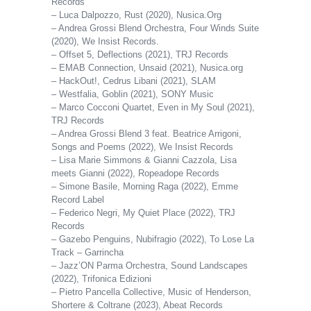
Records
– Luca Dalpozzo, Rust (2020), Nusica.Org
– Andrea Grossi Blend Orchestra, Four Winds Suite
(2020), We Insist Records.
– Offset 5, Deflections (2021), TRJ Records
– EMAB Connection, Unsaid (2021), Nusica.org
– HackOut!, Cedrus Libani (2021), SLAM
– Westfalia, Goblin (2021), SONY Music
– Marco Cocconi Quartet, Even in My Soul (2021),
TRJ Records
– Andrea Grossi Blend 3 feat. Beatrice Arrigoni,
Songs and Poems (2022), We Insist Records
– Lisa Marie Simmons & Gianni Cazzola, Lisa
meets Gianni (2022), Ropeadope Records
– Simone Basile, Morning Raga (2022), Emme
Record Label
– Federico Negri, My Quiet Place (2022), TRJ
Records
– Gazebo Penguins, Nubifragio (2022), To Lose La
Track – Garrincha
– Jazz’ON Parma Orchestra, Sound Landscapes
(2022), Trifonica Edizioni
– Pietro Pancella Collective, Music of Henderson,
Shortere & Coltrane (2023), Abeat Records