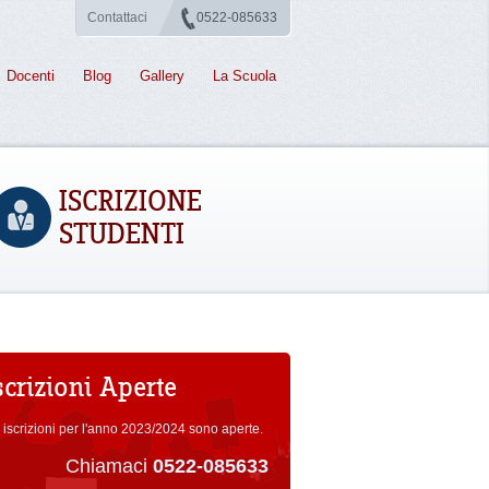
Contattaci
0522-085633
Docenti
Blog
Gallery
La Scuola
ISCRIZIONE
STUDENTI
scrizioni Aperte
 iscrizioni per l'anno 2023/2024 sono aperte.
Chiamaci
0522-085633